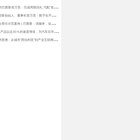
亿
邦动力丨探访巴图鲁曾万贵：完成周期洗礼 汽配“老法师”找到数智化采购新节奏
泰
达论坛 | 巴图鲁创始人、董事长曾万贵：数字化平台赋能汽车拆解与后市场配件流通
全
联车商 | 社会责任示范案例 | 巴图鲁：强服务，促就业，重管理
汽
配圈 | SaaS产品以近30％的速度增涨，为汽车后市场领域提供哪些服务？
界
面新闻 | 广州琶洲：从城市“西伯利亚”到产业互联网高地