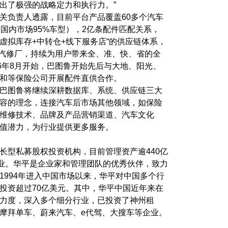
出了极强的战略定力和执行力。”
关负责人透露，目前平台产品覆盖60多个汽车
（国内市场95%车型），2亿条配件匹配关系，
“虚拟库存+中转仓+线下服务店“的供应链体系，
0家汽修厂，持续为用户带来全、准、快、省的全
16年8月开始，巴图鲁开始先后与大地、阳光、
和等保险公司开展配件直供合作。
巴图鲁将继续深耕数据库、系统、供应链三大
容的理念，连接汽车后市场其他领域，如保险
维修技术、品牌及产品营销渠道、汽车文化
值潜力，为行业提供更多服务。
长型私募股权投资机构，目前管理资产逾440亿
企业。华平是企业家和管理团队的优秀伙伴，致力
1994年进入中国市场以来，华平对中国多个行
投资超过70亿美元。其中，华平中国近年来在
力度，深入多个细分行业，已投资了神州租
摩拜单车、蔚来汽车、e代驾、大搜车等企业。