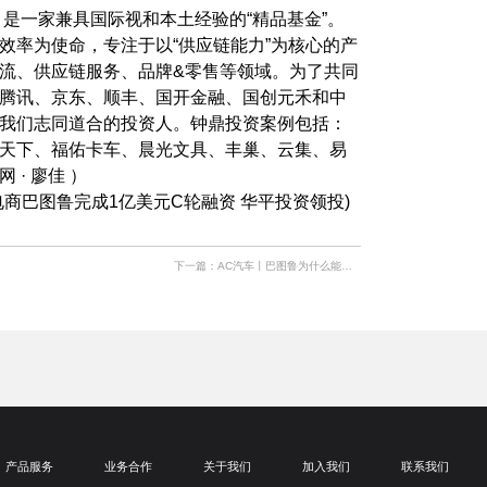
，是一家兼具国际视和本土经验的“精品基金”。
效率为使命，专注于以“供应链能力”为核心的产
流、供应链服务、品牌&零售等领域。为了共同
腾讯、京东、顺丰、国开金融、国创元禾和中
我们志同道合的投资人。钟鼎投资案例包括：
天下、福佑卡车、晨光文具、丰巢、云集、易
· 廖佳 ）
商巴图鲁完成1亿美元C轮融资 华平投资领投
)
下一篇：
AC汽车丨巴图鲁为什么能拿到1亿美元投资？兼谈后市场供应链信息化
产品服务
业务合作
关于我们
加入我们
联系我们