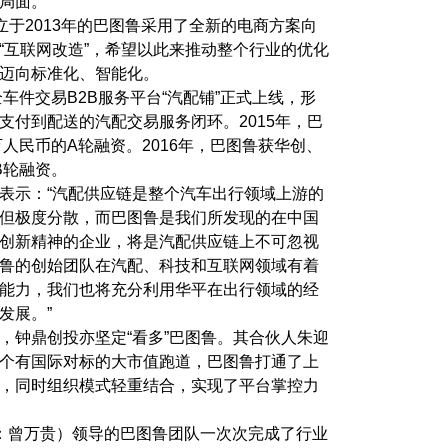
局面。
立于2013年的巴图鲁采用了全新的电商方案向
“互联网改造”，希望以此来推动整个行业的优化
迈向标准化、智能化。
全车件交易B2B服务平台“汽配铺”正式上线，形
支付到配送的汽配交易服务闭环。2015年，巴
万人民币的A轮融资。2016年，巴图鲁获华创、
B轮融资。
表示：“汽配供应链是整个汽车出行领域上游的
但极度分散，而巴图鲁是我们所发现的在中国
创新精神的企业，将是汽配供应链上不可忽视
鲁的创始团队在汽配、科技和互联网领域有着
能力，我们也将充分利用华平在出行领域的经
发展。”
，钟鼎创投亦坚定“看多”巴图鲁。其合伙人朱迎
个有国际对标的大市值跑道，巴图鲁打通了上
，同时组织模式轻重结合，实现了平台掌控力
：曾万贵）领导的巴图鲁团队一次次完成了行业