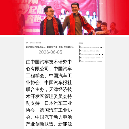
首页
产品服务
业务合作
公司动态
联系我们
首页
>
公司动态
>
媒体报道
最新动态
亿
邦动力丨探访巴图鲁曾万贵：完成周期洗礼 汽配“老法师”找到数智化采购新节奏
泰达论坛 | 巴图鲁创始人、董事长曾万贵：数字化平台赋能汽车拆解与后市场配件流通
泰
达论坛 | 巴图鲁创始人、董事长曾万贵：数字化平台赋能汽车拆解与后市场配件流通
2026-06-05
全
联车商 | 社会责任示范案例 | 巴图鲁：强服务，促就业，重管理
汽
配圈 | SaaS产品以近30％的速度增涨，为汽车后市场领域提供哪些服务？
由中国汽车技术研究中
界面新闻 | 广州琶洲：从城市“西伯利亚”到产业互联网高地
心有限公司、中国汽车
工程学会、中国汽车工
业协会、中国汽车报社
联合主办，天津经济技
术开发区管理委员会特
别支持，日本汽车工业
协会、德国汽车工业协
会、中国汽车动力电池
产业创新联盟、新能源