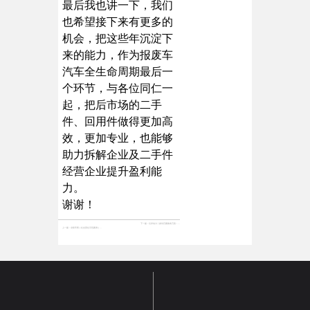
最后我也讲一下，我们
也希望接下来有更多的
机会，把这些年沉淀下
来的能力，作为报废车
汽车全生命周期最后一
个环节，与各位同仁一
起，把后市场的二手
件、回用件做得更加高
效，更加专业，也能够
助力拆解企业及二手件
经营企业提升盈利能
力。
谢谢！
下一篇：
亿邦动力丨探访巴图鲁曾万贵：完成周期洗礼 汽配“老法师”找到数智化采购新节奏
上一篇：
全联车商 | 社会责任示范案例 | 巴图鲁：强服务，促就业，重管理