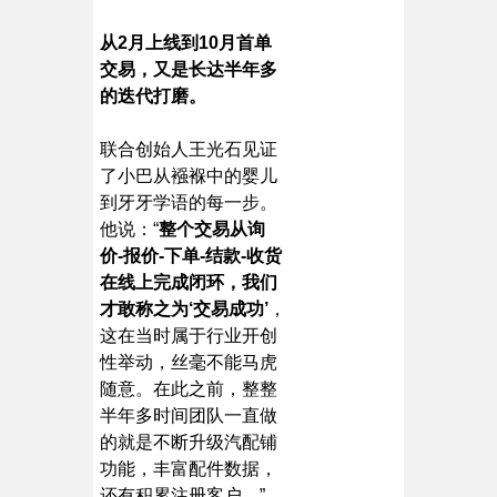
从2月上线到10月首单
交易，又是长达半年多
的迭代打磨。
联合创始人王光石见证
了小巴从襁褓中的婴儿
到牙牙学语的每一步。
他说：“
整个交易从询
价-报价-下单-结款-收货
在线上完成闭环，我们
才敢称之为‘交易成功’
，
这在当时属于行业开创
性举动，丝毫不能马虎
随意。在此之前，整整
半年多时间团队一直做
的就是不断升级汽配铺
功能，丰富配件数据，
还有积累注册客户。”