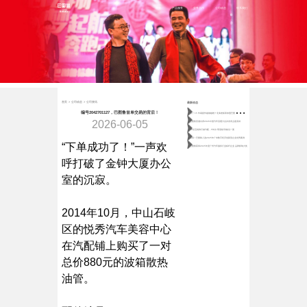
首页
产品服务
业务合作
公司动态
联系我们
首页
>
公司动态
>
公司资讯
最新动态
做
了 15 年易损件越做越难？北海老板靠加盟巴图鲁稳守月近百万营收
编号2042701127，巴图鲁首单交易的背后！
2026-06-05
巴图鲁受邀出席2026中国汽车流通大会并发表主题演讲
80后宝妈跨行做汽配，5年从“零基础”到独当一面
喜报！巴图鲁入选2025年广东数字经济创新型企业优秀案例
“下单成功了！”一声欢
巴图鲁获得2025年度广州汽车服务行业标杆企业 品牌影响力奖
呼打破了金钟大厦办公
室的沉寂。
2014年10月，中山石岐
区的悦秀汽车美容中心
在汽配铺上购买了一对
总价880元的波箱散热
油管。