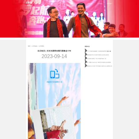
首页
产品服务
业务合作
公司动态
联系我们
首页
>
公司动态
>
公司资讯
最新动态
做
了 15 年易损件越做越难？北海老板靠加盟巴图鲁稳守月近百万营收
生日快乐 | 长长长图带你看巴图鲁这十年
2023-09-14
巴图鲁受邀出席2026中国汽车流通大会并发表主题演讲
80后宝妈跨行做汽配，5年从“零基础”到独当一面
喜报！巴图鲁入选2025年广东数字经济创新型企业优秀案例
巴图鲁获得2025年度广州汽车服务行业标杆企业 品牌影响力奖