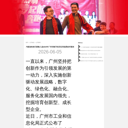
首页
产品服务
业务合作
公司动态
联系我们
首页
>
公司动态
>
公司资讯
最新动态
做
了 15 年易损件越做越难？北海老板靠加盟巴图鲁稳守月近百万营收
汽配独角兽巴图鲁入选2023年广州市数字经济应用场景标杆案例
2026-06-05
巴图鲁受邀出席2026中国汽车流通大会并发表主题演讲
80后宝妈跨行做汽配，5年从“零基础”到独当一面
喜报！巴图鲁入选2025年广东数字经济创新型企业优秀案例
一直以来，广州坚持把
巴图鲁获得2025年度广州汽车服务行业标杆企业 品牌影响力奖
创新作为引领发展的第
一动力，深入实施创新
驱动发展战略，数字
化、绿色化、融合化、
服务化发展国内领先，
挖掘培育创新型、成长
型企业。
近日，广州市工业和信
息化局正式公布了