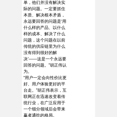
单，他们并没有解决实
际的问题。一定要抓住
本质、解决根本矛盾，
永远要回答的问题是‘用
什么样的产品、以什么
样的成本、解决了什么
问题，这个问题在以前
传统的供应链里为什么
没有得到很好的解
决’——这是一个永远要
回答的问题。”胡正伟认
为。
“用户一定会向性价比更
好、用户体验更好的平
台走。”胡正伟表示，互
联网正在迅速改变着传
统行业，在广泛应用于
一个细分领域后会带来
赢者通吃的格局。