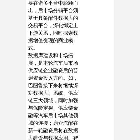
要在诸多平台中脱颖而
出，后市场分销平台须
基于具备配件数据库的
交易平台，深化绑定上
下游关系，同时探索数
据增值变现的商业模
式。
数据库建设和市场拓
展，是本轮汽车后市场
供应链企业融资后的普
遍资金投入方向。如，
巴图鲁接下来将继续深
耕数据库、系统、供应
链三大领域，同时加强
与保险定损、供应链金
融等汽车后市场其他领
域的连接；康众汽配在
新一轮融资后将在数据
库建设与数据应用、智