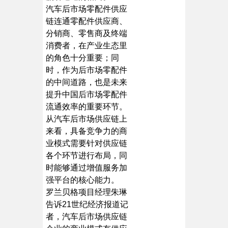
汽车后市场零配件供应
链连通零配件供应商、
分销商、零售商及终端
消费者，在产业生态里
的角色十分重要；同
时，作为后市场零配件
的中间道路，也是未来
提升中国后市场零配件
流通效率的重要环节。
从汽车后市场供应链上
来看，具备竞争力的商
业模式需要针对供应链
各个环节进行布局，同
时能够通过增值服务加
强平台的核心能力。
罗兰贝格项目经理朱琳
告诉21世纪经济报道记
者，汽车后市场供应链