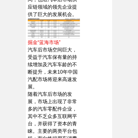
应链领域的领先企业提
供了巨大的发展机会。
掘金“蓝海市场”
汽车后市场空间巨大，
受益于汽车保有量的持
续增加及汽车车龄的不
断提升，未来10年中国
汽配市场将迎来高速发
展。
随着汽车后市场的发
展，市场上出现了非常
多的汽车零配件企业，
其中不乏众多互联网平
台，并获得了资本的青
睐。主要的两类平台包