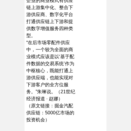
企业的商业模式有供应
链上游集中化、整合下
游供应商、数字化平台
打通供应链上下游和提
供数字增值服务四种类
型。
“在后市场零配件供应
中，一个较为全面的商
业模式应该是以‘基于配
件数据的交易系统’作为
中枢核心，既能打通上
游供应端，也能实现对
下游客户的全方位服
务。”朱琳说。（21世纪
经济报道 · 赵娜）
（原文链接：
掘金汽配
供应链：5000亿市场的
投资机会
）