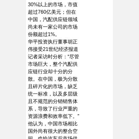
30%以上的市场，市值
超过760亿美元；但在
中国，汽配供应链领域
尚未有一家公司的市场
份额超过1%。
华平投资执行董事胡正
伟接受21世纪经济报道
记者采访时分析：“尽管
市场巨大，整个汽配供
应链行业却十分的分
散。在中国，极为分散
且碎片化的市场，缺乏
统一标准，以及多层级
且不规范的分销销售体
系，导致了行业严重的
资源浪费和效率低下。”
他认为，中国市场相比
国外尚有很大的整合空
间，也给汽车后市场供