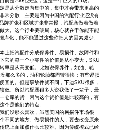
目前是760亿美金，这是一个巨大的市场。
定是从分散走向集中的，集中才会带来更高的
非常分散，主要是因为中国的汽配行业还没有
致品牌扩张和区域扩张非常慢，汽配商做着做着
做大。这个行业要破局，核心就在于你能不能
数据库化，能不能通过这些你把人的因素减少。
本上把汽配件分成保养件、易损件、故障件和
下它的每一个小零件的价值是从小变大，SKU
转率是从高变低。比如说保养件，如油、轮
是没那么多的，油和轮胎都周转很快；有些易损
便宜的。但是事故件就不同，下边SKU很多，
较低。所以汽配圈很多人说我做了一辈子，最
一仓库的货，因为这个货价值是比较高的，有
这个是他们的特点。
我们没那么喜欢，虽然美国的易损件市场很
个不同的地方。做易损件的人，要去改变原来
传统上面加点什么比较难。因为传统模式已经