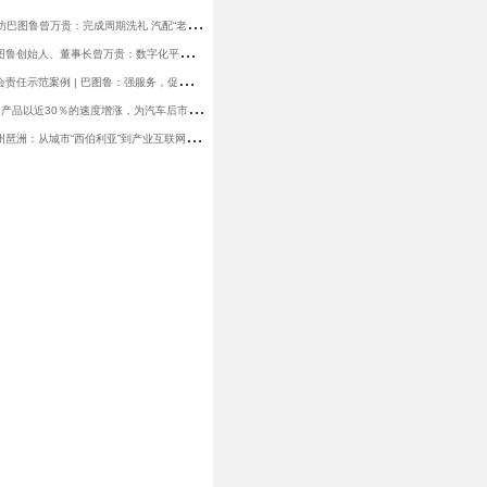
亿
邦动力丨探访巴图鲁曾万贵：完成周期洗礼 汽配“老法师”找到数智化采购新节奏
泰
达论坛 | 巴图鲁创始人、董事长曾万贵：数字化平台赋能汽车拆解与后市场配件流通
全
联车商 | 社会责任示范案例 | 巴图鲁：强服务，促就业，重管理
汽
配圈 | SaaS产品以近30％的速度增涨，为汽车后市场领域提供哪些服务？
界
面新闻 | 广州琶洲：从城市“西伯利亚”到产业互联网高地