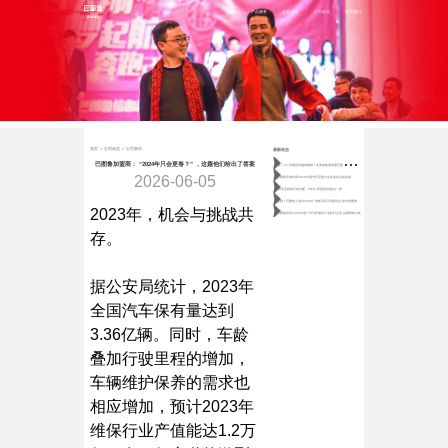
首页
产品服务
业务合作
公司动态
联系我们
首页
>
公司动态
>
公司资讯
最新动态
做
了 15 年易损件越做越难？北海老板靠加盟巴图鲁稳守月近百万营收
巴图鲁加盟商： “2024年只会更卷？” ，这题他们给出了答案
2026-06-05
巴图鲁受邀出席2026中国汽车流通大会并发表主题演讲
80后宝妈跨行做汽配，5年从“零基础”到独当一面
喜报！巴图鲁入选2025年广东数字经济创新型企业优秀案例
2023年，机会与挑战共
巴图鲁获得2025年度广州汽车服务行业标杆企业 品牌影响力奖
存。
据公安局统计，2023年
全国汽车保有量达到
3.36亿辆。同时，车龄
叠加行驶里程的增加，
车辆维护保养的需求也
相应增加，预计2023年
维保行业产值能达1.2万