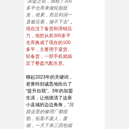
“加盟之前，我租了300
多平仓库来做轮胎批
发，很累，而且利润一
直被压着，做不下去”
，
现在没了备货和滞销压
力，他把从前300多平
仓库换成了现在的100
多平，主要用于退货、
轻备货，一部手机就搞
定了整盘汽配生意。
聊起2023年的关键词，
老黄特别诚恳地给出了
“提升自我”。3年的加盟
生涯，让他摸清了这座
小县城的边边角角，
“我
跟这里的修理厂都很
熟，拓客不废人，废
烟，一天下来三四包烟