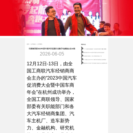
首页
产品服务
业务合作
公司动态
联系我们
首页
>
公司动态
>
公司资讯
最新动态
做
了 15 年易损件越做越难？北海老板靠加盟巴图鲁稳守月近百万营收
巴图鲁荣获2023年度中国汽车流通行业数字化赋能企业10强
2026-06-05
巴图鲁受邀出席2026中国汽车流通大会并发表主题演讲
80后宝妈跨行做汽配，5年从“零基础”到独当一面
喜报！巴图鲁入选2025年广东数字经济创新型企业优秀案例
12月12日-13日，由全
巴图鲁获得2025年度广州汽车服务行业标杆企业 品牌影响力奖
国工商联汽车经销商商
会主办的“2023中国汽车
促消费大会暨中国车商
年会”在杭州成功举办，
全国工商联领导、国家
部委有关职能部门和各
大汽车经销商集团、汽
车主机厂、造车新势
力、金融机构、研究机