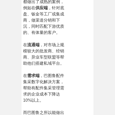
都做出了成熟的案例，
例如在
供应端
，针对底
盘、钣金等工厂或集成
商，做渠道分销和下
沉，同时匹配下游优质
的、有体量的客户。
在
流通端
，对市场上规
模较大的批发商、经销
商、异业车型联盟等帮
助他们搭建私域平台。
在
需求端
，巴图鲁配件
集采数字化解决方案，
帮助有配件集采管理需
求的企业成本下降达
10%以上。
而巴图鲁之所以能做出