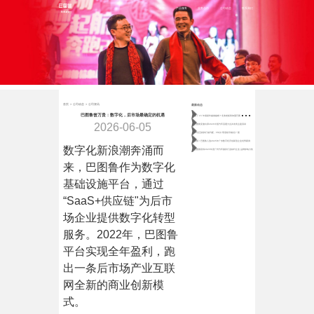
首页
产品服务
业务合作
公司动态
联系我们
首页
>
公司动态
>
公司资讯
最新动态
做
了 15 年易损件越做越难？北海老板靠加盟巴图鲁稳守月近百万营收
巴图鲁曾万贵：数字化，后市场最确定的机遇
2026-06-05
巴图鲁受邀出席2026中国汽车流通大会并发表主题演讲
80后宝妈跨行做汽配，5年从“零基础”到独当一面
喜报！巴图鲁入选2025年广东数字经济创新型企业优秀案例
数字化新浪潮奔涌而
巴图鲁获得2025年度广州汽车服务行业标杆企业 品牌影响力奖
来，巴图鲁作为数字化
基础设施平台，通过
“SaaS+供应链"为后市
场企业提供数字化转型
服务。2022年，巴图鲁
平台实现全年盈利，跑
出一条后市场产业互联
网全新的商业创新模
式。