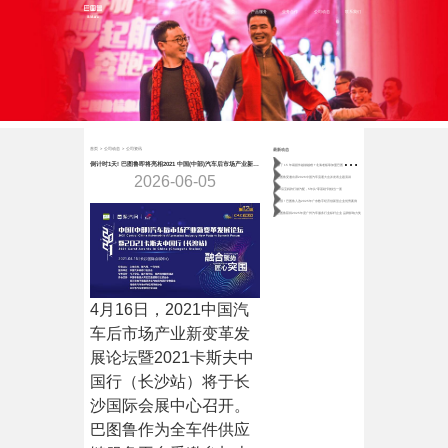
首页
产品服务
业务合作
公司动态
联系我们
首页
>
公司动态
>
公司资讯
最新动态
做
了 15 年易损件越做越难？北海老板靠加盟巴图鲁稳守月近百万营收
倒计时1天! 巴图鲁即将亮相2021 中国(中部)汽车后市场产业新变革发展论坛
2026-06-05
巴图鲁受邀出席2026中国汽车流通大会并发表主题演讲
80后宝妈跨行做汽配，5年从“零基础”到独当一面
喜报！巴图鲁入选2025年广东数字经济创新型企业优秀案例
巴图鲁获得2025年度广州汽车服务行业标杆企业 品牌影响力奖
4月16日，2021中国汽
车后市场产业新变革发
展论坛暨2021卡斯夫中
国行（长沙站）将于长
沙国际会展中心召开。
巴图鲁作为全车件供应