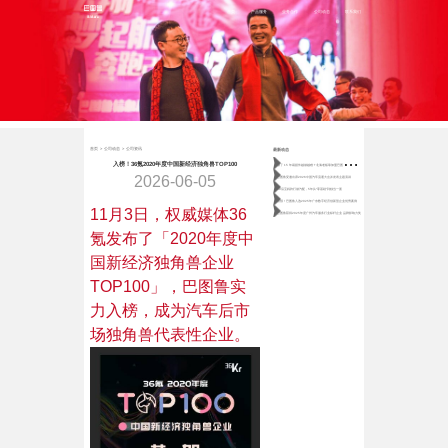
首页
产品服务
业务合作
公司动态
联系我们
首页
>
公司动态
>
公司资讯
最新动态
做
了 15 年易损件越做越难？北海老板靠加盟巴图鲁稳守月近百万营收
入榜！36氪2020年度中国新经济独角兽TOP100
2026-06-05
巴图鲁受邀出席2026中国汽车流通大会并发表主题演讲
80后宝妈跨行做汽配，5年从“零基础”到独当一面
喜报！巴图鲁入选2025年广东数字经济创新型企业优秀案例
11月3日，权威媒体36
巴图鲁获得2025年度广州汽车服务行业标杆企业 品牌影响力奖
氪发布了「2020年度中
国新经济独角兽企业
TOP100」，巴图鲁实
力入榜，成为汽车后市
场独角兽代表性企业。