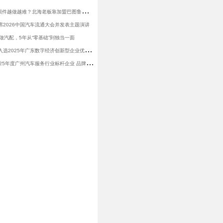
做
了 15 年易损件越做越难？北海老板靠加盟巴图鲁稳守月近百万营收
席2026中国汽车流通大会并发表主题演讲
做汽配，5年从“零基础”到独当一面
喜
报！巴图鲁入选2025年广东数字经济创新型企业优秀案例
巴
图鲁获得2025年度广州汽车服务行业标杆企业 品牌影响力奖